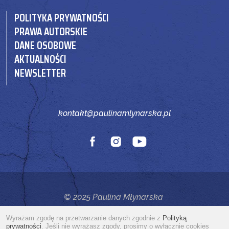
POLITYKA PRYWATNOŚCI
PRAWA AUTORSKIE
DANE OSOBOWE
AKTUALNOŚCI
NEWSLETTER
kontakt@paulinamlynarska.pl
© 2025 Paulina Młynarska
Website by
www.pineum.com
Wyrażam zgodę na przetwarzanie danych zgodnie z
Polityką
prywatności
. Jeśli nie wyrażasz zgody, prosimy o wyłącznie cookies