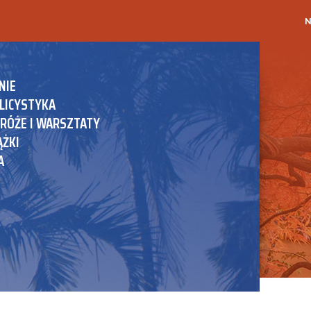
N
NIE
LICYSTYKA
RÓŻE I WARSZTATY
ĄŻKI
A